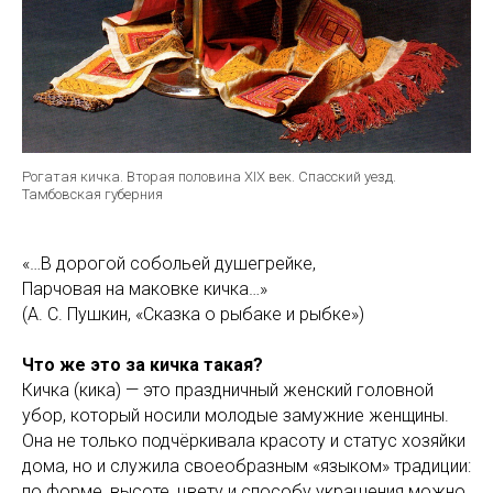
Рогатая кичка. Вторая половина XIX век. Спасский уезд.
Тамбовская губерния
«…В дорогой собольей душегрейке,
Парчовая на маковке кичка…»
(А. С. Пушкин, «Сказка о рыбаке и рыбке»)
Что же это за кичка такая?
Кичка (кика) — это праздничный женский головной
убор, который носили молодые замужние женщины.
Она не только подчёркивала красоту и статус хозяйки
дома, но и служила своеобразным «языком» традиции:
по форме, высоте, цвету и способу украшения можно