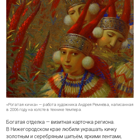
«Рогатая кичка» — работа художника Андрея Ремнёва, написанная
в 2006 году на холсте в технике темпера.
Богатая отделка — визитная карточка региона.
В Нижегородском крае любили украшать кичку
золотным и серебряным шитьём, яркими лентами,