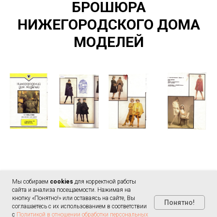
БРОШЮРА
НИЖЕГОРОДСКОГО ДОМА
МОДЕЛЕЙ
Мы собираем
cookies
для корректной работы
сайта и анализа посещаемости. Нажимая на
Частное учреждение культуры "Музей моды и
кнопку «Понятно!» или оставаясь на сайте, Вы
Понятно!
портновского искусства им. Н.П. Ламановой"
соглашаетесь с их использованием в соответствии
с
Политикой в отношении обработки персональных
ИНН/КПП: 5260482972/526001001