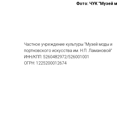
Фото: ЧУК "Музей м
Частное учреждение культуры "Музей моды и
портновского искусства им. Н.П. Ламановой"
ИНН/КПП: 5260482972/526001001
ОГРН: 1225200012674
Адрес: 603000, г. Нижний Новгород, ул.
Сергиевская, д.8, пом. П2
Тел.: 8(991) 830-12-76
olaparle@yandex.ru
Политика в отношении
обработки персональных данных