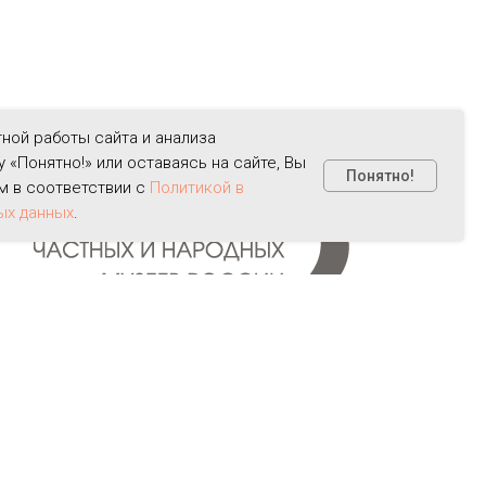
ной работы сайта и анализа
«Понятно!» или оставаясь на сайте, Вы
Понятно!
м в соответствии с
Политикой в
ых данных
.
Входит в Ассоциацию частных и народных музеев России
https://privatemuseums.ru