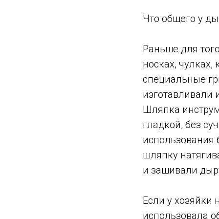
Что общего у ды
Раньше для того
носках, чулках,
специальные гр
изготавливали и
Шляпка инструм
гладкой, без су
использования б
шляпку натягив
и зашивали дыр
Если у хозяйки 
использовала о